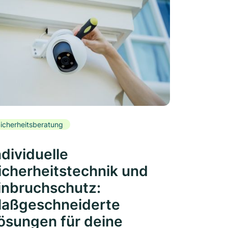
icherheitsberatung
ndividuelle
icherheitstechnik und
inbruchschutz:
aßgeschneiderte
ösungen für deine