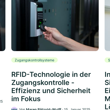
Zugangskontrollsysteme
S
RFID-Technologie in der
I
Zugangskontrolle -
S
Effizienz und Sicherheit
E
im Fokus
M
25
L
Von
Maren Pätzold-Wulff
‧
15. Januar 2025
MPW