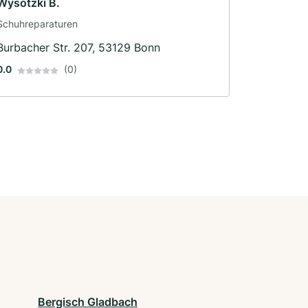
Wysotzki B.
Schuhreparaturen
Burbacher Str. 207, 53129 Bonn
0.0
(0)
Bergisch Gladbach