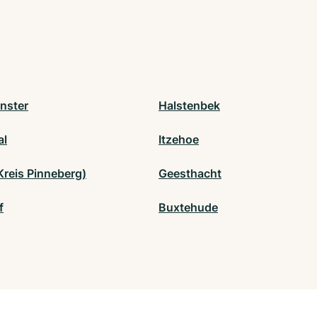
nster
Halstenbek
al
Itzehoe
Kreis Pinneberg)
Geesthacht
f
Buxtehude