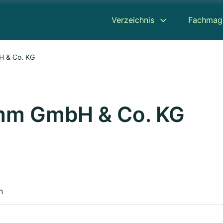
Verzeichnis
Fachmag
H & Co. KG
amm GmbH & Co. KG
n