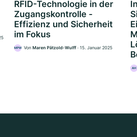
RFID-Technologie in der
I
Zugangskontrolle -
S
Effizienz und Sicherheit
E
im Fokus
M
25
L
Von
Maren Pätzold-Wulff
‧
15. Januar 2025
MPW
B
AH