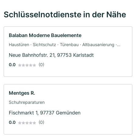
Schlüsselnotdienste in der Nähe
Balaban Moderne Bauelemente
Haustüren · Sichtschutz · Türenbau · Altbausanierung ·
Fensterbau · Dämmung · Fassadenarbeiten · Renovierung ·
Neue Bahnhofstr. 21, 97753 Karlstadt
Innenausbau · Bauträger · Hausverwaltung · Baustoffhandel
· Baumarkt · Bauplanung · Bauunternehmen ·
0.0
(0)
Sicherheitstechnik · Brandschutz · Tischler
Mentges R.
Schuhreparaturen
Fischmarkt 1, 97737 Gemünden
0.0
(0)