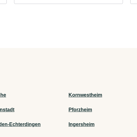
uhe
Kornwestheim
nstadt
Pforzheim
lden-Echterdingen
Ingersheim