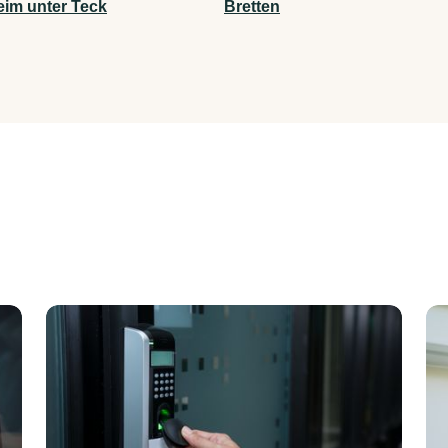
eim unter Teck
Bretten