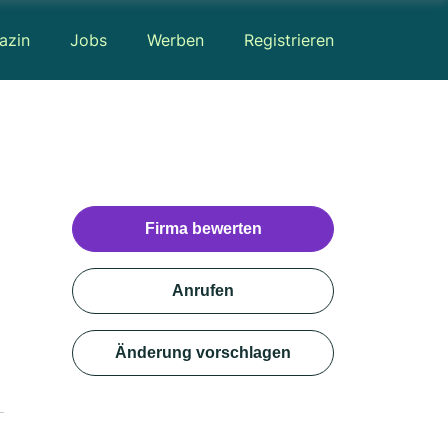
azin
Jobs
Werben
Registrieren
Firma bewerten
Anrufen
Änderung vorschlagen