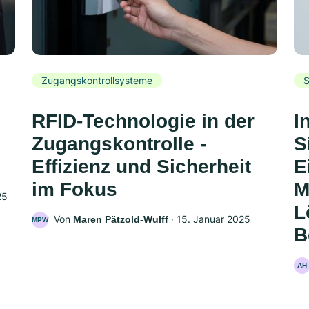
Zugangskontrollsysteme
S
RFID-Technologie in der
I
Zugangskontrolle -
S
Effizienz und Sicherheit
E
im Fokus
M
25
L
Von
‧
15. Januar 2025
Maren Pätzold-Wulff
MPW
B
AH