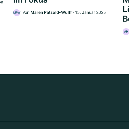
25
L
Von
Maren Pätzold-Wulff
‧
15. Januar 2025
MPW
B
AH