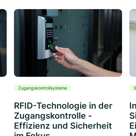
Zugangskontrollsysteme
S
RFID-Technologie in der
I
Zugangskontrolle -
S
Effizienz und Sicherheit
E
im Fokus
M