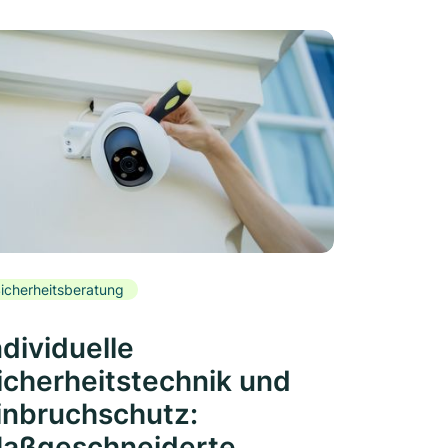
icherheitsberatung
ndividuelle
icherheitstechnik und
inbruchschutz:
aßgeschneiderte