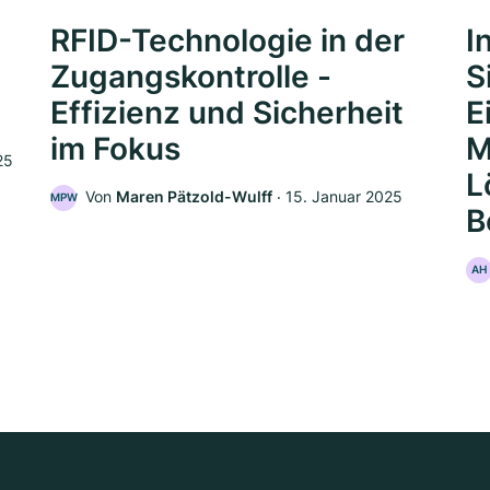
RFID-Technologie in der
I
Zugangskontrolle -
S
Effizienz und Sicherheit
E
im Fokus
M
25
L
Von
Maren Pätzold-Wulff
‧
15. Januar 2025
MPW
B
AH