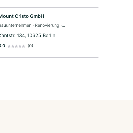
Mount Cristo GmbH
Bauunternehmen · Renovierung ·
Sicherheitstechnik · Haustechnik · Tiefbau ·
Kantstr. 134, 10625 Berlin
Baggerbetrieb · Trockenbau
0.0
(0)