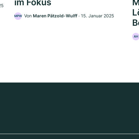
im Fokus
M
25
L
Von
Maren Pätzold-Wulff
‧
15. Januar 2025
MPW
B
AH