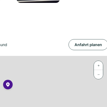
mund
Anfahrt planen
+
−