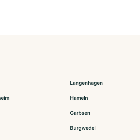
Langenhagen
heim
Hameln
Garbsen
Burgwedel