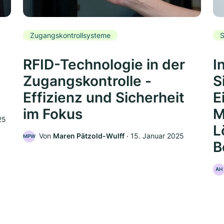
Zugangskontrollsysteme
S
RFID-Technologie in der
I
Zugangskontrolle -
S
Effizienz und Sicherheit
E
im Fokus
M
25
L
Von
Maren Pätzold-Wulff
‧
15. Januar 2025
MPW
B
AH