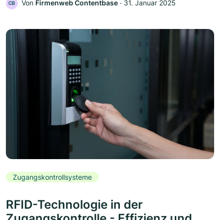
Von
Firmenweb Contentbase
‧
31. Januar 2025
CB
Zugangskontrollsysteme
RFID-Technologie in der
Zugangskontrolle - Effizienz und