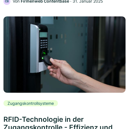
Von
Firmenweb Contentbase
‧
31. Januar 2025
CB
Zugangskontrollsysteme
RFID-Technologie in der
Zugangskontrolle - Effizienz und