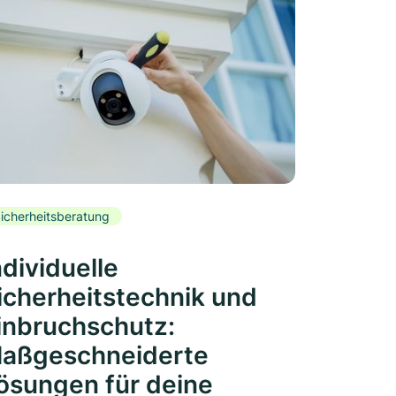
icherheitsberatung
ndividuelle
icherheitstechnik und
inbruchschutz:
aßgeschneiderte
ösungen für deine