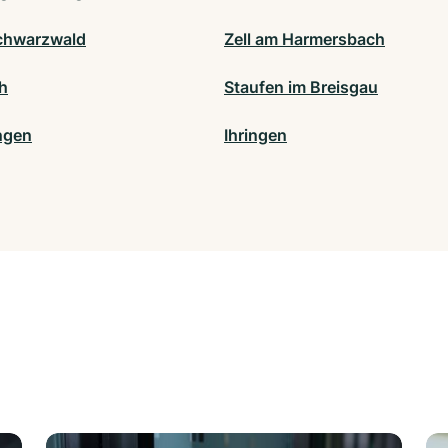
chwarzwald
Zell am Harmersbach
h
Staufen im Breisgau
ngen
Ihringen