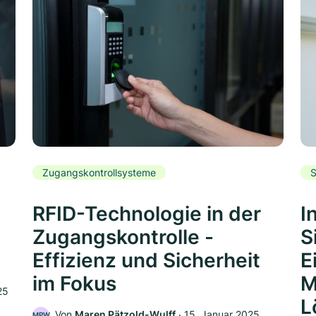
Zugangskontrollsysteme
S
RFID-Technologie in der
I
Zugangskontrolle -
S
Effizienz und Sicherheit
E
im Fokus
M
25
L
Von
Maren Pätzold-Wulff
‧
15. Januar 2025
MPW