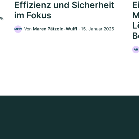
Effizienz und Sicherheit
E
im Fokus
M
25
L
Von
Maren Pätzold-Wulff
‧
15. Januar 2025
MPW
B
AH