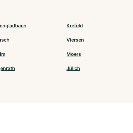
engladbach
Krefeld
usch
Viersen
im
Moers
enrath
Jülich