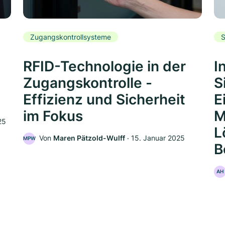
Zugangskontrollsysteme
S
RFID-Technologie in der
I
Zugangskontrolle -
S
Effizienz und Sicherheit
E
im Fokus
M
25
L
Von
Maren Pätzold-Wulff
‧
15. Januar 2025
MPW
B
AH