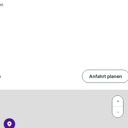
en
n
Anfahrt planen
+
−