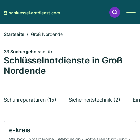
Startseite
Groß Nordende
33 Suchergebnisse für
Schlüsselnotdienste in Groß
Nordende
Schuhreparaturen (15)
Sicherheitstechnik (2)
Ei
e-kreis
Wallbox · Smart Home · Webdesign · Softwareentwicklung ·