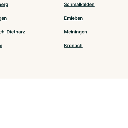
berg
Schmalkalden
gen
Emleben
h-Dietharz
Meiningen
lm
Kronach