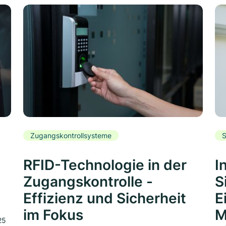
Zugangskontrollsysteme
S
RFID-Technologie in der
I
Zugangskontrolle -
S
Effizienz und Sicherheit
E
im Fokus
M
25