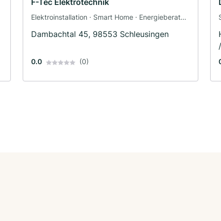
F-Tec Elektrotechnik
Elektroinstallation · Smart Home · Energieberater
· Elektriker · Haustechnik · Sicherheitstechnik ·
Dambachtal 45, 98553 Schleusingen
Veranstaltungstechnik
0.0
(0)