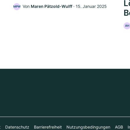
L
Von
Maren Pätzold-Wulff
‧
15. Januar 2025
MPW
B
AH
t
Datenschutz
Barrierefreiheit
Nutzungsbedingungen
AGB
I